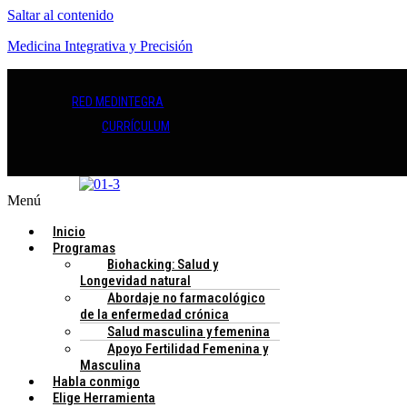
Saltar al contenido
Medicina Integrativa y Precisión
RED MEDINTEGRA
CURRÍCULUM
Menú
Inicio
Programas
Biohacking: Salud y
Longevidad natural
Abordaje no farmacológico
de la enfermedad crónica
Salud masculina y femenina
Apoyo Fertilidad Femenina y
Masculina
Habla conmigo
Elige Herramienta