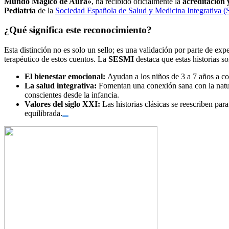
Mundo Mágico de Aura»
, ha recibido oficialmente la
acreditación 
Pediatría
de la
Sociedad Española de Salud y Medicina Integrativa 
¿Qué significa este reconocimiento?
Esta distinción no es solo un sello; es una validación por parte de exp
terapéutico de estos cuentos. La
SESMI
destaca que estas historias s
El bienestar emocional:
Ayudan a los niños de 3 a 7 años a c
La salud integrativa:
Fomentan una conexión sana con la natur
conscientes desde la infancia.
Valores del siglo XXI:
Las historias clásicas se reescriben pa
equilibrada.