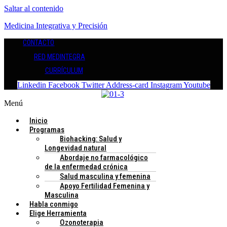
Saltar al contenido
Medicina Integrativa y Precisión
CONTACTO
RED MEDINTEGRA
CURRÍCULUM
Linkedin
Facebook
Twitter
Address-card
Instagram
Youtube
Menú
Inicio
Programas
Biohacking: Salud y
Longevidad natural
Abordaje no farmacológico
de la enfermedad crónica
Salud masculina y femenina
Apoyo Fertilidad Femenina y
Masculina
Habla conmigo
Elige Herramienta
Ozonoterapia